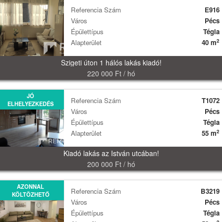
Referencia Szám
E916
Város
Pécs
Épülettípus
Tégla
2
Alapterület
40 m
Szigeti úton 1 hálós lakás kiadó!
220 000 Ft / hó
JÓ
Referencia Szám
T1072
ELHELYEZKEDÉS
Város
Pécs
Épülettípus
Tégla
2
Alapterület
55 m
Kiadó lakás az István utcában!
200 000 Ft / hó
AZONNAL
Referencia Szám
B3219
KÖLTÖZHETŐ
Város
Pécs
Épülettípus
Tégla