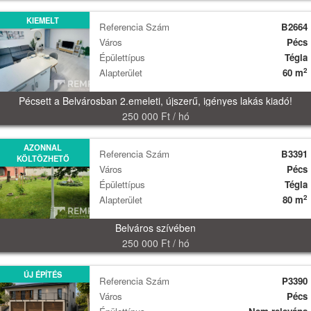
KIEMELT
Referencia Szám
B2664
Város
Pécs
Épülettípus
Tégla
2
Alapterület
60 m
Pécsett a Belvárosban 2.emeleti, újszerű, igényes lakás kiadó!
250 000 Ft / hó
AZONNAL
Referencia Szám
B3391
KÖLTÖZHETŐ
Város
Pécs
Épülettípus
Tégla
2
Alapterület
80 m
Belváros szívében
250 000 Ft / hó
ÚJ ÉPÍTÉS
Referencia Szám
P3390
Város
Pécs