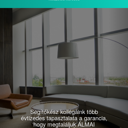
Previous
Nex
Segítőkész kollégáink több
évtizedes tapasztalata a garancia,
hogy megtaláljuk ÁLMAI