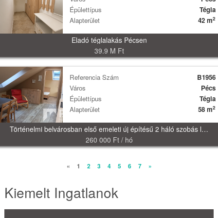
Épülettípus
Tégla
2
Alapterület
42 m
Eladó téglalakás Pécsen
39.9 M Ft
Referencia Szám
B1956
Város
Pécs
Épülettípus
Tégla
2
Alapterület
58 m
Történelmi belvárosban első emeleti új építésű 2 háló szobás lakás kiadó!
260 000 Ft / hó
«
1
2
3
4
5
6
7
»
Kiemelt Ingatlanok