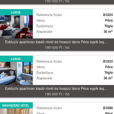
195 000 Ft / hó
LUXUS
Referencia Szám
B3324
Város
Pécs
Épülettípus
Tégla
2
Alapterület
36 m
Exkluzív apartman kiadó rövid és hosszú távra Pécs egyik legkülönlegesebb szállodájában!
195 000 Ft / hó
LUXUS
Referencia Szám
B3323
Város
Pécs
Épülettípus
Tégla
2
Alapterület
36 m
Exkluzív apartman kiadó rövid és hosszú távra Pécs egyik legkülönlegesebb szállodájában!
195 000 Ft / hó
NAGYSZERŰ VÉTEL
Referencia Szám
B3389
Város
Pécs