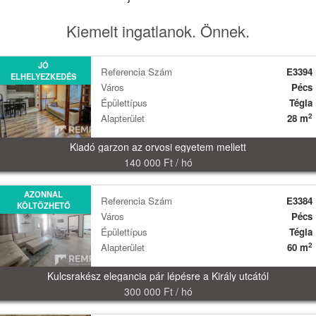
Kiemelt ingatlanok. Önnek.
JÓ
Referencia Szám
E3394
ELHELYEZKEDÉS
Város
Pécs
Épülettípus
Tégla
2
Alapterület
28 m
Kiadó garzon az orvosi egyetem mellett
140 000 Ft / hó
AZONNAL
Referencia Szám
E3384
KÖLTÖZHETŐ
Város
Pécs
Épülettípus
Tégla
2
Alapterület
60 m
Kulcsrakész elegancia pár lépésre a Király utcától
300 000 Ft / hó