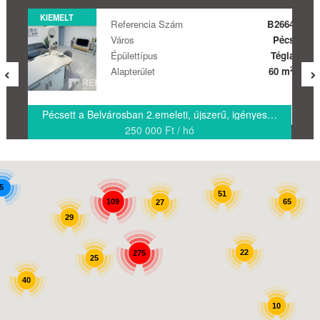
KIEMELT
Referencia Szám
B2664
Város
Pécs
Épülettípus
Tégla
2
Alapterület
60 m
Pécsett a Belvárosban 2.emeleti, újszerű, igényes lakás kiadó!
8
250 000 Ft / hó
5
51
65
109
27
29
22
275
25
40
10