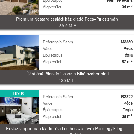
Épülettípus
Nem releváns
2
Alapterület
134 m
Prémium Nestaro családi ház eladó Pécs–Piricsizmán
189.9 M Ft
Referencia Szám
M3350
Város
Pécs
Épülettípus
Tégla
2
Alapterület
87 m
Újépítésű földszínti lakás a Niké szobor alatt
125 M Ft
LUXUS
Referencia Szám
B3322
Város
Pécs
Épülettípus
Tégla
2
Alapterület
38 m
Exkluzív apartman kiadó rövid és hosszú távra Pécs egyik legkülönlegesebb szállodájában!