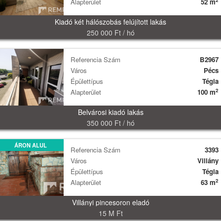
2
Alapterület
52 m
Kiadó két hálószobás felújított lakás
250 000 Ft / hó
Referencia Szám
B2967
Város
Pécs
Épülettípus
Tégla
2
Alapterület
100 m
Belvárosi kiadó lakás
350 000 Ft / hó
ÁRON ALUL
Referencia Szám
3393
Város
Villány
Épülettípus
Tégla
2
Alapterület
63 m
Villányi pincesoron eladó
15 M Ft