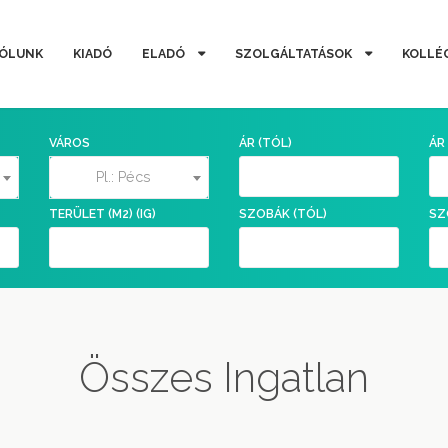
ÓLUNK
KIADÓ
ELADÓ
SZOLGÁLTATÁSOK
KOLLÉ
VÁROS
ÁR (TÓL)
ÁR 
Pl.: Pécs
TERÜLET (M2) (IG)
SZOBÁK (TÓL)
SZ
Összes Ingatlan