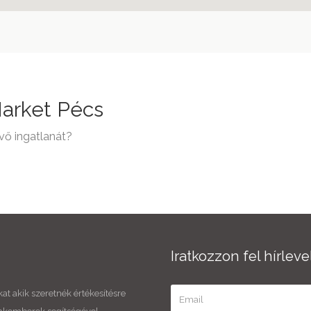
Market Pécs
vő ingatlanát?
Iratkozzon fel hírlev
kat akik szeretnék értékesítésre