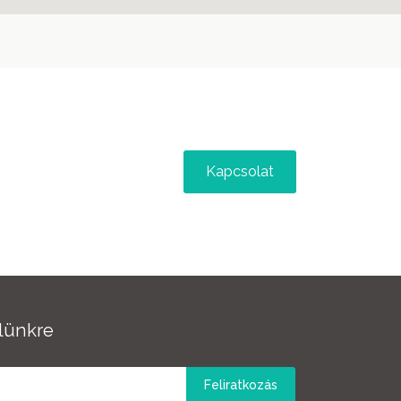
Kapcsolat
elünkre