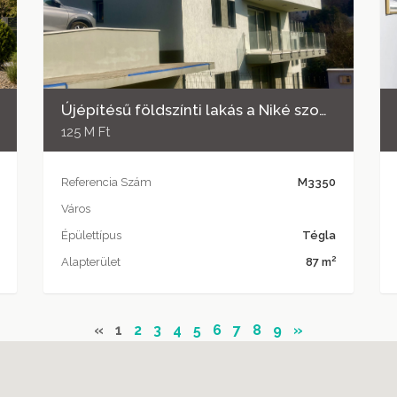
Újépítésű földszínti lakás a Niké szobor alatt
125 M Ft
Referencia Szám
M3350
Város
Épülettípus
Tégla
2
Alapterület
87 m
«
1
2
3
4
5
6
7
8
9
»