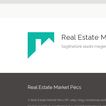
Real Estate 
Segíthetünk eladni meglé
Real Estate Market Pécs
A Real Estate Market Pécs Kft. célja, hogy összeösse azo