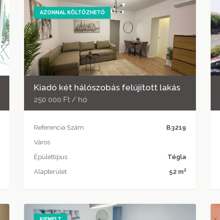
AZONNAL KÖLTÖZHETŐ
Kiadó két hálószobás felújított lakás
250 000 Ft / hó
Referencia Szám
B3219
Város
Épülettípus
Tégla
2
Alapterület
52 m
KIEMELT