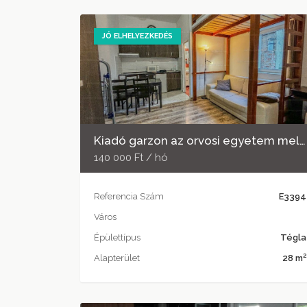
JÓ ELHELYEZKEDÉS
Kiadó garzon az orvosi egyetem mellett
140 000 Ft / hó
Referencia Szám
E3394
Város
Épülettípus
Tégla
2
Alapterület
28 m