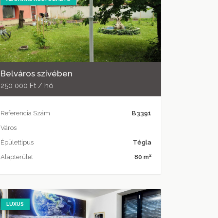
Belváros szívében
250 000 Ft / hó
Referencia Szám
B3391
Város
Épülettípus
Tégla
2
Alapterület
80 m
LUXUS