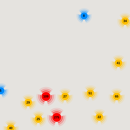
8
34
41
5
51
65
109
27
29
22
275
25
40