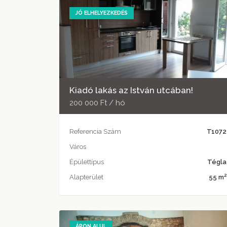
JÓ ELHELYEZKEDÉS
Kiadó lakás az István utcában!
200 000 Ft / hó
Referencia Szám
T1072
Város
Épülettípus
Tégla
2
Alapterület
55 m
ÁRON ALUL