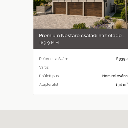
Prémium Nestaro családi ház eladó Pécs–Piricsizmán
189.9 M Ft
Referencia Szám
P3390
Város
Épülettípus
Nem releváns
2
Alapterület
134 m