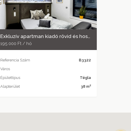
Exkluzív apartman kiadó rövid és hosszú távra Pécs egyik legkülönlegesebb szállodájában!
195 000 Ft / hó
Referencia Szám
B3322
Város
Épülettípus
Tégla
2
Alapterület
38 m