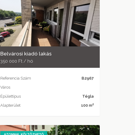
Belvárosi kiadó lakás
350 000 Ft / hó
Referencia Szám
B2967
Város
Épülettípus
Tégla
2
Alapterület
100 m
AZONNAL KÖLTÖZHETŐ