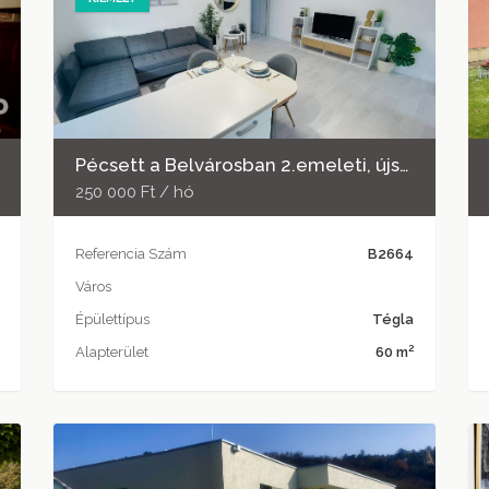
Pécsett a Belvárosban 2.emeleti, újszerű, igényes lakás kiadó!
250 000 Ft / hó
Referencia Szám
B2664
Város
Épülettípus
Tégla
2
Alapterület
60 m