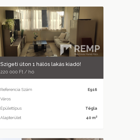
Szigeti úton 1 hálós lakás kiadó!
220 000 Ft / hó
Referencia Szám
E916
Város
Épülettípus
Tégla
2
Alapterület
40 m