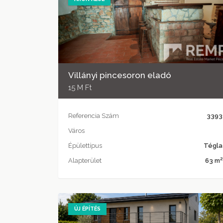
Villányi pincesoron eladó
15 M Ft
Referencia Szám
3393
Város
Épülettípus
Tégla
2
Alapterület
63 m
ÚJ ÉPÍTÉS