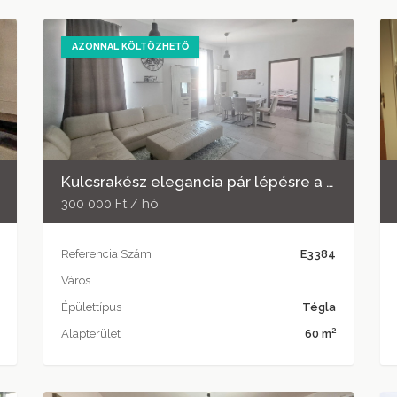
AZONNAL KÖLTÖZHETŐ
Kulcsrakész elegancia pár lépésre a Király utcától
300 000 Ft / hó
Referencia Szám
E3384
Város
Épülettípus
Tégla
2
Alapterület
60 m