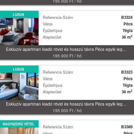
195 000 Ft / hó
LUXUS
Referencia Szám
B3324
Város
Pécs
Épülettípus
Tégla
2
Alapterület
36 m
Exkluzív apartman kiadó rövid és hosszú távra Pécs egyik legkülönlegesebb szállodájában!
195 000 Ft / hó
LUXUS
Referencia Szám
B3323
Város
Pécs
Épülettípus
Tégla
2
Alapterület
36 m
Exkluzív apartman kiadó rövid és hosszú távra Pécs egyik legkülönlegesebb szállodájában!
195 000 Ft / hó
NAGYSZERŰ VÉTEL
Referencia Szám
B3389
Város
Pécs