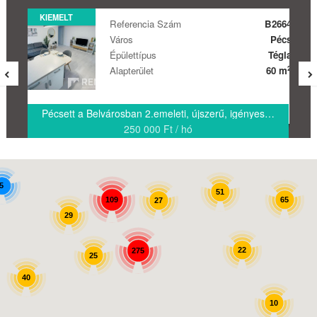
KIEMELT
Referencia Szám
B2664
Város
Pécs
Épülettípus
Tégla
2
Alapterület
60 m
Pécsett a Belvárosban 2.emeleti, újszerű, igényes lakás kiadó!
8
250 000 Ft / hó
5
51
65
109
27
29
22
275
25
40
10