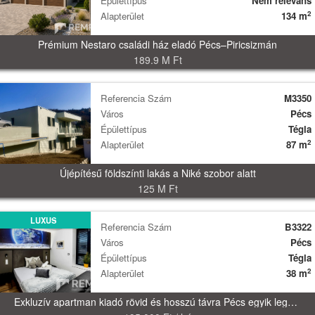
Épülettípus
Nem releváns
2
Alapterület
134 m
Prémium Nestaro családi ház eladó Pécs–Piricsizmán
189.9 M Ft
Referencia Szám
M3350
Város
Pécs
Épülettípus
Tégla
2
Alapterület
87 m
Újépítésű földszínti lakás a Niké szobor alatt
125 M Ft
LUXUS
Referencia Szám
B3322
Város
Pécs
Épülettípus
Tégla
2
Alapterület
38 m
Exkluzív apartman kiadó rövid és hosszú távra Pécs egyik legkülönlegesebb szállodájában!