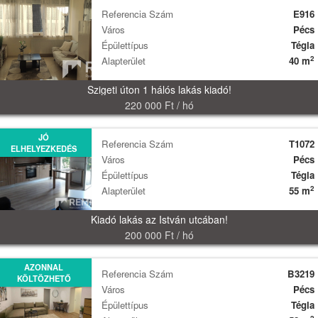
Referencia Szám
E916
Város
Pécs
Épülettípus
Tégla
2
Alapterület
40 m
Szigeti úton 1 hálós lakás kiadó!
220 000 Ft / hó
JÓ
Referencia Szám
T1072
ELHELYEZKEDÉS
Város
Pécs
Épülettípus
Tégla
2
Alapterület
55 m
Kiadó lakás az István utcában!
200 000 Ft / hó
AZONNAL
Referencia Szám
B3219
KÖLTÖZHETŐ
Város
Pécs
Épülettípus
Tégla