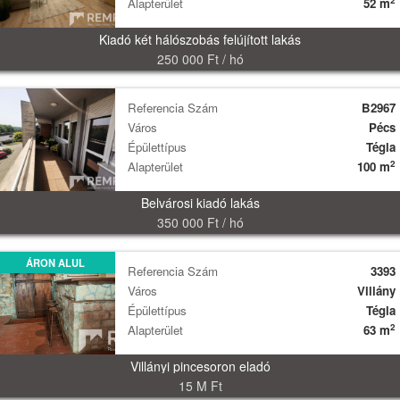
2
Alapterület
52 m
Kiadó két hálószobás felújított lakás
250 000 Ft / hó
Referencia Szám
B2967
Város
Pécs
Épülettípus
Tégla
2
Alapterület
100 m
Belvárosi kiadó lakás
350 000 Ft / hó
ÁRON ALUL
Referencia Szám
3393
Város
Villány
Épülettípus
Tégla
2
Alapterület
63 m
Villányi pincesoron eladó
15 M Ft