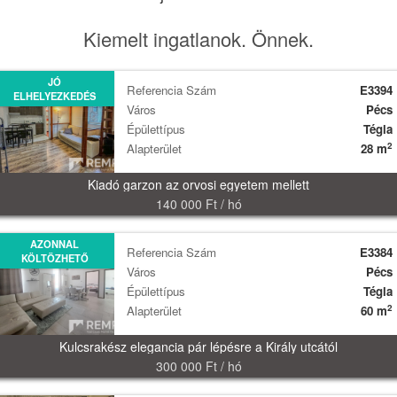
Kiemelt ingatlanok. Önnek.
JÓ
Referencia Szám
E3394
ELHELYEZKEDÉS
Város
Pécs
Épülettípus
Tégla
2
Alapterület
28 m
Kiadó garzon az orvosi egyetem mellett
140 000 Ft / hó
AZONNAL
Referencia Szám
E3384
KÖLTÖZHETŐ
Város
Pécs
Épülettípus
Tégla
2
Alapterület
60 m
Kulcsrakész elegancia pár lépésre a Király utcától
300 000 Ft / hó