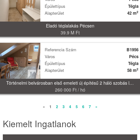
Épülettípus
Tégla
2
Alapterület
42 m
Eladó téglalakás Pécsen
39.9 M Ft
Referencia Szám
B1956
Város
Pécs
Épülettípus
Tégla
2
Alapterület
58 m
Történelmi belvárosban első emeleti új építésű 2 háló szobás lakás kiadó!
260 000 Ft / hó
«
1
2
3
4
5
6
7
»
Kiemelt Ingatlanok