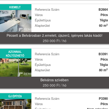
KIEMELT
Referencia Szám
B2664
Város
Pécs
Épülettípus
Tégla
2
Alapterület
60 m
Pécsett a Belvárosban 2.emeleti, újszerű, igényes lakás kiadó!
250 000 Ft / hó
AZONNAL
Referencia Szám
B3391
KÖLTÖZHETŐ
Város
Pécs
Épülettípus
Tégla
2
Alapterület
80 m
Belváros szívében
250 000 Ft / hó
ÚJ ÉPÍTÉS
Referencia Szám
P3390
Város
Pécs