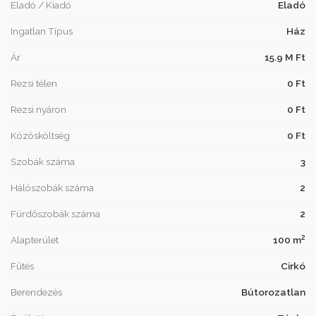
Eladó / Kiadó
Eladó
Ingatlan Típus
Ház
Ár
15.9 M Ft
Rezsi télen
0 Ft
Rezsi nyáron
0 Ft
Közösköltség
0 Ft
Szobák száma
3
Hálószobák száma
2
Fürdőszobák száma
2
2
Alapterület
100 m
Fűtés
Cirkó
Berendezés
Bútorozatlan