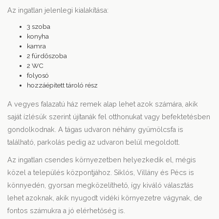
Az ingatlan jelenlegi kialakítása:
3 szoba
konyha
kamra
2 fürdőszoba
2 WC
folyosó
hozzáépített tároló rész
A vegyes falazatú ház remek alap lehet azok számára, akik
saját ízlésük szerint újítanák fel otthonukat vagy befektetésben
gondolkodnak. A tágas udvaron néhány gyümölcsfa is
található, parkolás pedig az udvaron belül megoldott.
Az ingatlan csendes környezetben helyezkedik el, mégis
közel a település központjához. Siklós, Villány és Pécs is
könnyedén, gyorsan megközelíthető, így kiváló választás
lehet azoknak, akik nyugodt vidéki környezetre vágynak, de
fontos számukra a jó elérhetőség is.