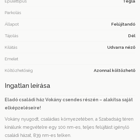
Épülettípus
Tégla
Parkolás
Állapot
Felújítandó
Tájolás
Dél
Kilátás
Udvarra néző
Emelet
Költözhetőség
Azonnal költözhető
Ingatlan leírása
Eladó családi ház Vokány csendes részén – alakítsa saját
elképzeléseire!
Vokány nyugodt, családias környezetében, a Szabadság téren
kínálunk megvételre egy 100 nm-es, teljes felújítást igénylő
családi házat, 839 nm-es telken.