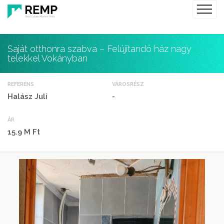
Saját otthonra szabva – Felújítandó ház nagy
telekkel Vokányban
REFERENS
VÁROSRÉSZ
Halász Juli
-
ÁR
15.9 M Ft