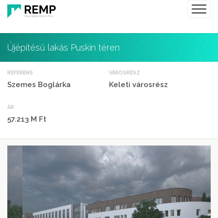
Újépítésű lakás Puskin téren
REFERENS
VÁROSRÉSZ
Szemes Boglárka
Keleti városrész
ÁR
57.213 M Ft