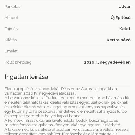
Parkolás
Udvar
Állapot
Új Építésű
Tájolás
Kelet
Kilátás
Kertre néző
Emelet
Költözhetőség
2026 4. negyedévében
Ingatlan leírása
Eladó új építésű, 2 szobás lakás Pécsen, az Aurora lakóparkban,
várhatóan 2026 IV. negyedévi átadással.
A belvároshoz közel, a Puskin téren épülő modern társasház második
emeletén található lakás ideális választás egyedülállóknak, pároknak
és befektetők számára. Az ingatlan amerikai konyhás nappalival és
egy külön nyíló hálószobával rendelkezik, emellett zuhanyzós fürdő
és beépített gardrób is helyet kapott benne.
A környék infrastruktúrája kiváló: iskola, boltok, buszmegálló és
minden fontos szolgáltatás könnyen, akár gyalogosan is elérhető.
A lakás emelt kulcsrakész állapotban kerül átadásra, a vételár része a
teljesen gépesített konyhabútor, fürdőszoba és a lámpatestek is.