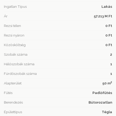
Ingatlan Típus
Lakás
Ár
57.213 M Ft
Rezsi télen
0 Ft
Rezsi nyáron
0 Ft
Közösköltség
0 Ft
Szobák száma
2
Hálószobák száma
1
Fürdőszobák száma
1
2
Alapterület
50 m
Fűtés
Padlófűtés
Berendezés
Bútorozatlan
Épülettípus
Tégla