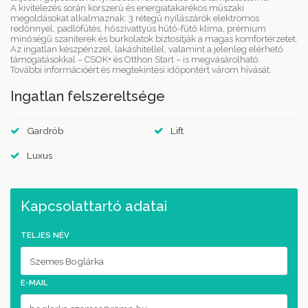
A kivitelezés során korszerű és energiatakarékos műszaki
megoldásokat alkalmaznak: 3 rétegű nyílászárók elektromos
redőnnyel, padlófűtés, hőszivattyús hűtő-fűtő klíma, prémium
minőségű szaniterek és burkolatok biztosítják a magas komfortérzetet.
Az ingatlan készpénzzel, lakáshitellel, valamint a jelenleg elérhető
támogatásokkal – CSOK+ és Otthon Start – is megvásárolható.
További információért és megtekintési időpontért várom hívását.
Ingatlan felszereltsége
Gardrób
Lift
Luxus
Kapcsolattartó adatai
TELJES NÉV
E-MAIL